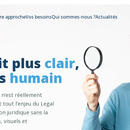
re approche
Vos besoins
Qui sommes-nous ?
Actualités
it plus
clair
,
us
humain
n’est réellement
t tout l’enjeu du Legal
ion juridique sans la
, visuels et