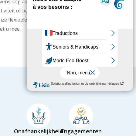
evensloop aan. Verandert uw situatie,
ctiviteit of behoefte, dan evolueren
nze flexibele oplossingen eenvoudig
et u mee.
Onafhankelijkheid
Engagementen