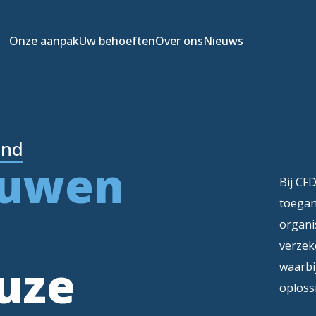
Onze aanpak
Uw behoeften
Over ons
Nieuws
and
ouwen
Bij CFD
toegan
organi
verzek
uze
waarbi
oplossi