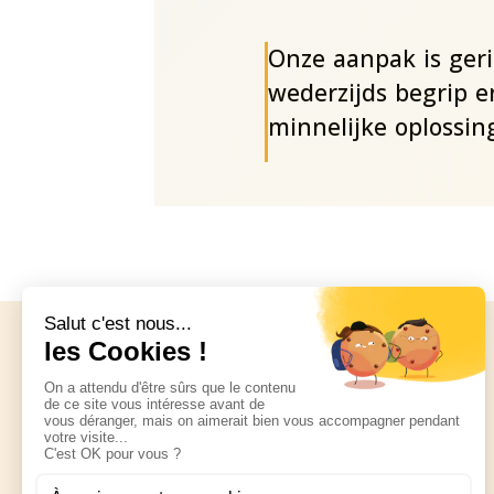
Onze aanpak is geri
wederzijds begrip e
minnelijke oplossin
Makelaars
, u staat
centraal in de relatie