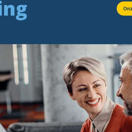
ing
Onz