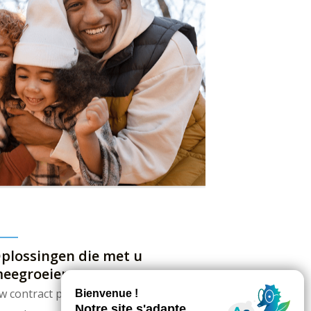
plossingen die met u
eegroeien
w contract past zich aan uw