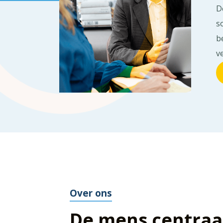
D
s
b
v
Over ons
De mens centraa